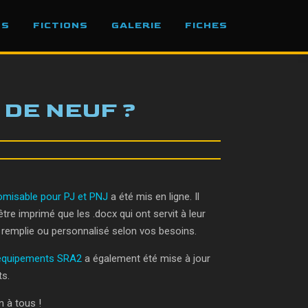
OS
FICTIONS
GALERIE
FICHES
 DE NEUF ?
omisable pour PJ et PNJ
a été mis en ligne. Il
être imprimé que les .docx qui ont servit à leur
 remplie ou personnalisé selon vos besoins.
 équipements SRA2
a également été mise à jour
ts.
n à tous !