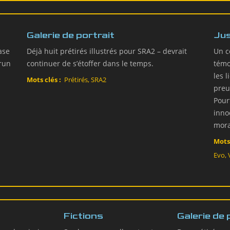
Galerie de portrait
Jus
ase
Déjà huit prétirés illustrés pour SRA2 – devrait
Un c
run
continuer de s’étoffer dans le temps.
témo
les 
Mots clés :
Prétirés, SRA2
preu
Pour
inno
mora
Mots 
Evo, 
Fictions
Galerie de