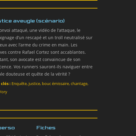
tice aveugle (scénario)
onvoi attaqué, une vidéo de l’attaque, le
ignage d’un rescapé et un troll neutralisé sur
lieux avec l’arme du crime en main. Les
ves contre Rafael Cortez sont accablantes.
tant, son avocate est convaincue de son
cence. Vos runners sauront-ils naviguer entre
le douteuse et quête de la vérité ?
clés :
Enquête, justice, bouc émissaire, chantage,
Vory
 perso
Fiches