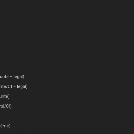
rité – légal)
ité/CI – légal)
rité)
té/CI)
tème)