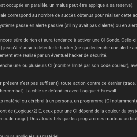
est occupée en parallèle, un malus peut être appliqué à sa réserve).
légale correspond au nombre de succès obtenus pour réaliser cette ac
système passe en alerte passive (s’il n’y avait pas d’alerte) ou en alerte
t encore sûre de rien et aura tendance à activer une CI Sonde. Celle-c
) jusqu’à réussir à détecter le hacker (ce qui déclenche une alerte acti
ement être réalisé par un éventuel hacker de sécurité.
lenche une ou plusieurs CI (nombre limité par son code couleur), avert
 présent n’est pas suffisant), toute action contre ce dernier (trace
ybercombat). La cible se défend ici avec Logique + Firewall.
ts matériel ou cérébral à un persona, un programme (CI notamment) 
nt de (Logique/2) E, ceux pour une CI dépend de la couleur du syst
n code rouge). Des atouts tels que les programmes marteau ou biofe
ujours appliqués au matériel