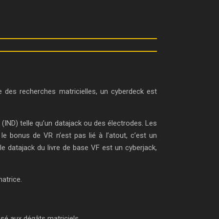
ire des recherches matricielles, un cyberdeck est
t (IND) telle qu’un datajack ou des électrodes. Les
le bonus de VR n’est pas lié à l’atout, c’est un
le datajack du livre de base VF est un cyberjack,
atrice.
osé aux dégâts matriciels.