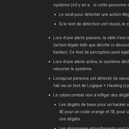
système (s’il y en a… si cette personne 
Le seuil pour détecter une action il
Si le test de détection est réussi, le 
Lors d’une alerte passive, la cible n’es
(action légale telle que décrite ci-dessus
hacker). Ce test de perception peut égal
Lors d’une alerte active, le système déc
rebooter le système.
Lorsqu’un persona est détecté (le savoir
fait via un test de Logique + Hacking (c
Le cybercombat vise à infliger des dégâ
Les dégâts de base pour un hacker so
4E pour un code orange et 5E pour u
ces dégâts.
Les dommages étourdissants sont to