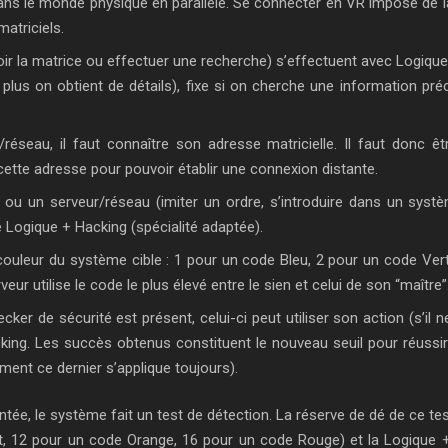
 dans le monde physique en parallèle. Se connecter en VR impose de l
atriciels.
oir la matrice ou effectuer une recherche) s’effectuent avec Logique 
 plus on obtient de détails), fixe si on cherche une information pr
réseau, il faut connaître son adresse matricielle. Il faut donc êt
cette adresse pour pouvoir établir une connexion distante.
l ou un serveur/réseau (imiter un ordre, s’introduire dans un systè
e Logique + Hacking (spécialité adaptée).
couleur du système cible : 1 pour un code Bleu, 2 pour un code Ver
ur utilise le code le plus élevé entre le sien et celui de son “maître”
cker de sécurité est présent, celui-ci peut utiliser son action (s’il n
cking. Les succès obtenus constituent le nouveau seuil pour réussir
ment ce dernier s’applique toujours).
ntée, le système fait un test de détection. La réserve de dé de ce te
, 12 pour un code Orange, 16 pour un code Rouge) et la Logique + 