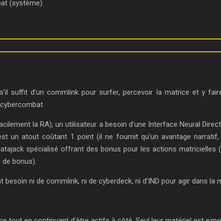
bat (système)
’il suffit d’un commlink pour surfer, percevoir la matrice et y fa
n cybercombat.
 facilement la RA), un utilisateur a besoin d’une Interface Neural Direc
t un atout coûtant 1 point (il ne fournit qu’un avantage narratif, 
datajack spécialisé offrant des bonus pour les actions matricielles (
s de bonus).
 besoin ni de commlink, ni de cyberdeck, ni d’IND pour agir dans la m
ce tout en continuant d’être actifs à côté. Seul leur matériel est exp