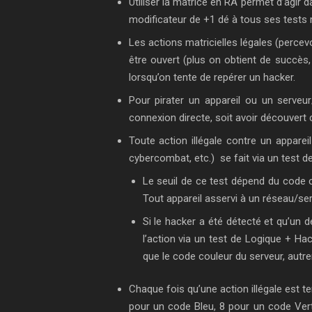
Utiliser la matrice en RA permet d’agir
modificateur de +1 dé à tous ses tests m
Les actions matricielles légales (percev
être ouvert (plus on obtient de succès,
lorsqu’on tente de repérer un hacker.
Pour pirater un appareil ou un serveur/
connexion directe, soit avoir découvert 
Toute action illégale contre un apparei
cybercombat, etc.) se fait via un test d
Le seuil de ce test dépend du code 
Tout appareil asservi à un réseau/serve
Si le hacker a été détecté et qu’un de
l’action via un test de Logique + Ha
que le code couleur du serveur, autre
Chaque fois qu’une action illégale est te
pour un code Bleu, 8 pour un code Vert