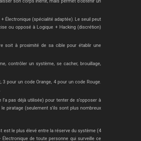
aisser son corps inerte, mais permet d’obtenir un
+ Électronique (spécialité adaptée). Le seuil peut
écise ou opposé à Logique + Hacking (discrétion)
re soit à proximité de sa cible pour établir une
me, contrôler un système, se cacher, brouillage,
t, 3 pour un code Orange, 4 pour un code Rouge.
.
e l’a pas déjà utilisée) pour tenter de s’opposer à
 le piratage (seulement s’ils sont plus nombreux
st est le plus élevé entre la réserve du système (4
Électronique de toute personne qui surveille ce