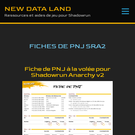
NEW DATA LAND
Menu
Ressources et aides de jeu pour Shadowrun
AIDES DE JEU
SCÉNARIOS
FICTIONS
FICHES DE PNJ SRA2
GALERIE
FICHES
Fiche de PNJ à la volée pour
Shadowrun Anarchy v2