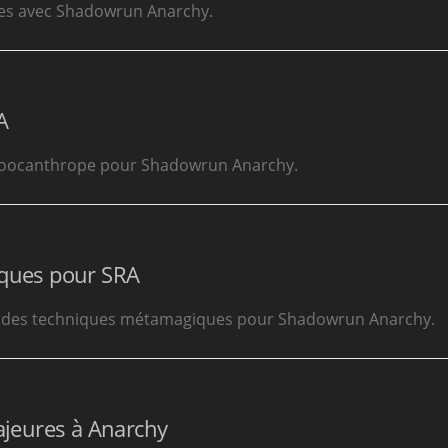
bres avec Shadowrun Anarchy.
A
 zoocanthrope pour Shadowrun Anarchy.
iques pour SRA
 et des techniques métamagiques pour Shadowrun Anarchy.
majeures à Anarchy