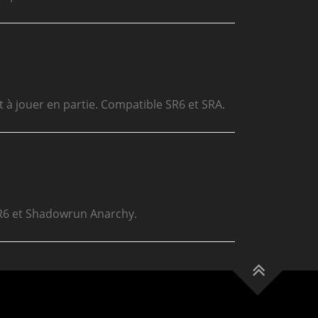
 à jouer en partie. Compatible SR6 et SRA.
n SR6 et Shadowrun Anarchy.