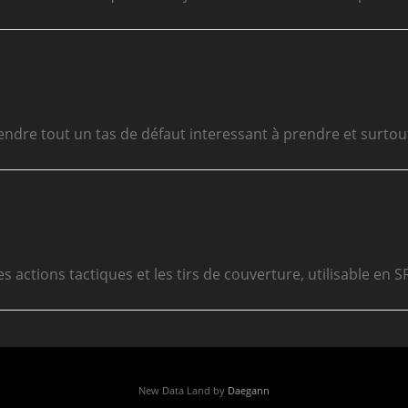
ndre tout un tas de défaut interessant à prendre et surtout
es actions tactiques et les tirs de couverture, utilisable e
New Data Land by
Daegann