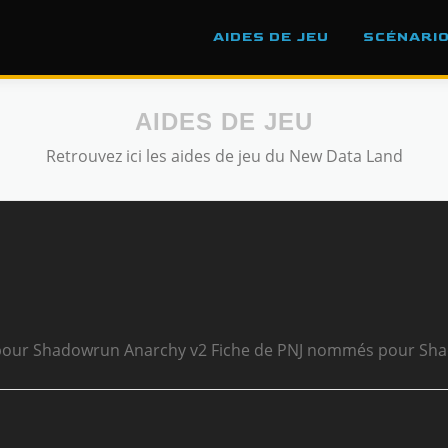
AIDES DE JEU
SCÉNARI
AIDES DE JEU
Retrouvez ici les aides de jeu du New Data Land
ée pour Shadowrun Anarchy v2 Fiche de PNJ nommés pour Sh