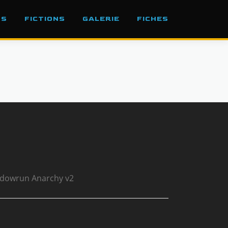
OS
FICTIONS
GALERIE
FICHES
adowrun Anarchy v2