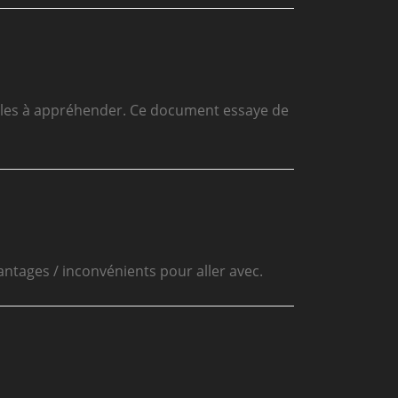
ples à appréhender. Ce document essaye de
antages / inconvénients pour aller avec.