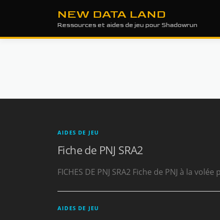
Aller
NEW DATA LAND
au
Ressources et aides de jeu pour Shadowrun
contenu
AIDES DE JEU
Fiche de PNJ SRA2
FICHES DE PNJ SRA2 Fiche de PNJ à la vol
AIDES DE JEU